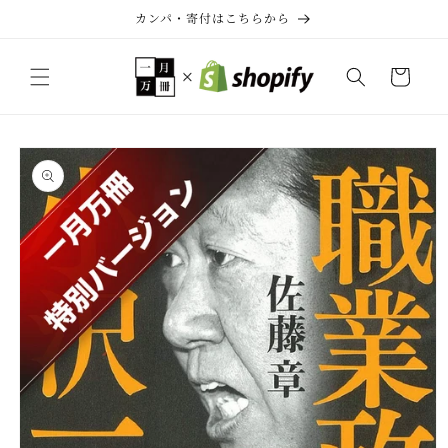
コンテ
カンパ・寄付はこちらから
ンツに
進む
カ
ー
ト
商品情
報にス
キップ