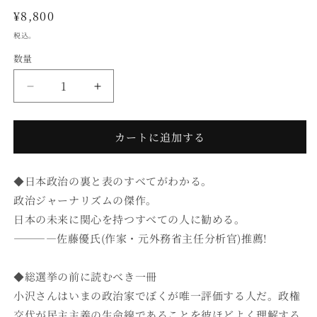
ィ
通
¥8,800
ア
常
(1)
税込。
を
価
開
数量
数
格
く
量
職
職
業
業
政
政
カートに追加する
治
治
家
家
小
小
◆日本政治の裏と表のすべてがわかる。
沢
沢
政治ジャーナリズムの傑作。
一
一
日本の未来に関心を持つすべての人に勧める。
郎
郎
――――佐藤優氏(作家・元外務省主任分析官)推薦!
【一
【一
月
月
◆総選挙の前に読むべき一冊
万
万
小沢さんはいまの政治家でぼくが唯一評価する人だ。政権
冊
冊
交代が民主主義の生命線であることを彼ほどよく理解する
特
特