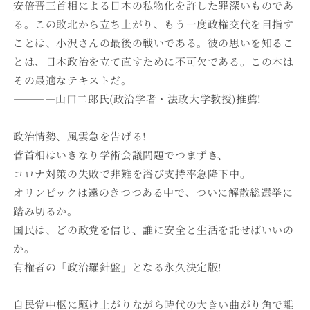
安倍晋三首相による日本の私物化を許した罪深いものであ
る。この敗北から立ち上がり、もう一度政権交代を目指す
ことは、小沢さんの最後の戦いである。彼の思いを知るこ
とは、日本政治を立て直すために不可欠である。この本は
その最適なテキストだ。
――――山口二郎氏(政治学者・法政大学教授)推薦!
政治情勢、風雲急を告げる!
菅首相はいきなり学術会議問題でつまずき、
コロナ対策の失敗で非難を浴び支持率急降下中。
オリンピックは遠のきつつある中で、ついに解散総選挙に
踏み切るか。
国民は、どの政党を信じ、誰に安全と生活を託せばいいの
か。
有権者の「政治羅針盤」となる永久決定版!
自民党中枢に駆け上がりながら時代の大きい曲がり角で離