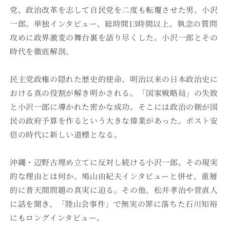
党、政治改革を志して自民党を二度も転覆させた男、小沢
一郎。単独インタビュー、総時間13時間以上。執念の質問
攻めに政界激変の舞台裏を語り尽くした。小沢一郎とその
時代を徹底解剖。
民主党政権の隠れた歴史的使命、明治以来の日本政治史に
おける真の役割が解き明かされる。「国家戦略局」の失敗
と小沢一郎に導かれた密かな成功。そこには政治の側が国
民の政府予算を作るという大きな偉業があった。ポスト安
倍の時代に新しい道標となる。
沖縄・辺野古埋め立てに反対し続ける小沢一郎。その現実
的な理由とは何か。鳩山由紀夫インタビューと併せ、重層
的に普天間問題の真実に迫る。その他、松井孝治や菅直人
に話を聞き、「陸山会事件」で無実の罪に落ちた石川知裕
にもロングインタビュー。