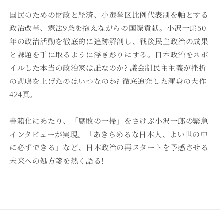
国民のための財政と経済、小選挙区比例代表制を軸とする
政治改革、憲法9条を抱えながらの国際貢献。小沢一郎50
年の政治活動を徹底的に追跡解剖し、戦後民主政治の成果
と課題を手に取るように浮き彫りにする。日本政治をスポ
イルした本当の政治家は誰なのか? 議会制民主主義が挫折
の悲鳴を上げたのはいつなのか? 徹底追究した渾身の大作
424頁。
書籍化にあたり、「腐敗の一掃」をさけぶ小沢一郎の緊急
インタビューが実現。「あきらめるな日本人、よい世の中
に必ずできる」など、日本政治の再スタートを予感させる
未来への処方箋を熱く語る!