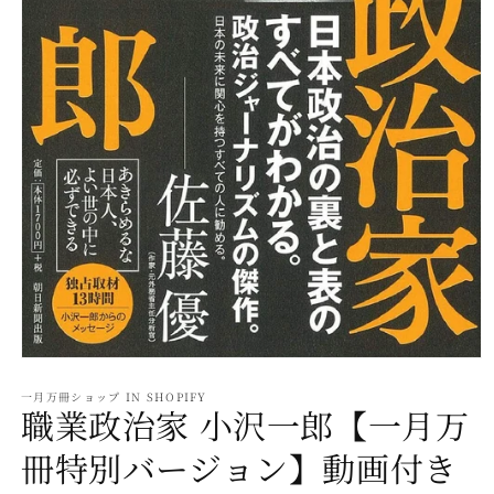
モ
ー
一月万冊ショップ IN SHOPIFY
ダ
職業政治家 小沢一郎【一月万
ル
で
冊特別バージョン】動画付き
メ
デ