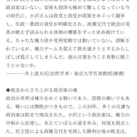
別
別
政治家はいない。安保も経済も極めて難しくなっている今
バ
バ
の時代に、小沢さんは政党と政党が政策をめぐって競争
ー
ー
し、失政・悪政の責任が明確化され、政権交代で統治の変
ジ
ジ
革が絶えず試みられる体制の構築をずっと求め続けてい
ョ
ョ
る。ちゃちな権力欲や党利党略では動いていない。誤解さ
ン】
ン】
れているが、権力ゲームを超えて筋を通そうとするからし
動
動
ばしば孤立してしまうんだ。彼の言葉を今こそ真摯に聞こ
画
画
うじゃないか。
付
付
き
き
――――井上達夫氏(法哲学者・東京大学名誉教授)推薦!
の
の
数
数
◆敗北から立ち上がる政治家の魂
量
量
政治の世界は権力をめぐる戦いであり、思想の戦いでもあ
を
を
る。戦いには勝敗がつきもので、この30年、多くの凡庸な
減
増
政治家は敗北で淘汰された。小沢という政治家は、権力の
ら
や
中枢から出発し、あえていばらの道を歩み、何度も敗北し
す
す
た。民主党による政権交代を実現した勝利の後の敗北は、